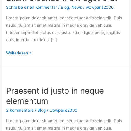
Schreibe einen Kommentar
/
Blog
,
News
/
wowparis2000
Lorem ipsum dolor sit amet, consectetuer adipiscing elit. Duis
risus. Nullam sit amet magna in magna gravida vehicula.
Integer imperdiet lectus quis justo. Etiam ligula pede, sagittis
quis, interdum ultricies, […]
Etiam
Weiterlesen »
bibendum
elit
eget
erat
Praesent id justo in neque
elementum
2 Kommentare
/
Blog
/
wowparis2000
Lorem ipsum dolor sit amet, consectetuer adipiscing elit. Duis
risus. Nullam sit amet magna in magna gravida vehicula.