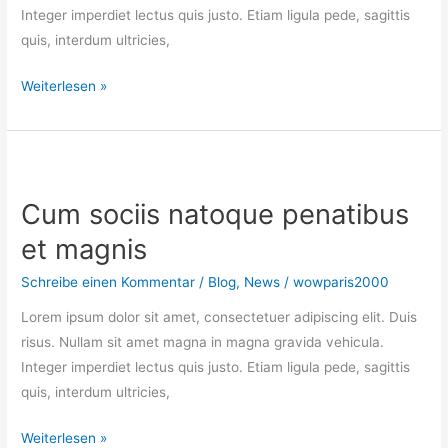
Integer imperdiet lectus quis justo. Etiam ligula pede, sagittis
quis, interdum ultricies,
Praesent
Weiterlesen »
id
justo
in
neque
Cum sociis natoque penatibus
elementum
et magnis
Schreibe einen Kommentar
/
Blog
,
News
/
wowparis2000
Lorem ipsum dolor sit amet, consectetuer adipiscing elit. Duis
risus. Nullam sit amet magna in magna gravida vehicula.
Integer imperdiet lectus quis justo. Etiam ligula pede, sagittis
quis, interdum ultricies,
Cum
Weiterlesen »