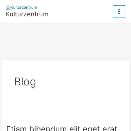
Zum
Inhalt
Kulturzentrum
springen
Blog
Etiam bibendum elit eget erat