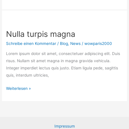
sociis
natoque
penatibus
et
Nulla turpis magna
magnis
Schreibe einen Kommentar
/
Blog
,
News
/
wowparis2000
Lorem ipsum dolor sit amet, consectetuer adipiscing elit. Duis
risus. Nullam sit amet magna in magna gravida vehicula.
Integer imperdiet lectus quis justo. Etiam ligula pede, sagittis
quis, interdum ultricies,
Nulla
Weiterlesen »
turpis
magna
Impressum