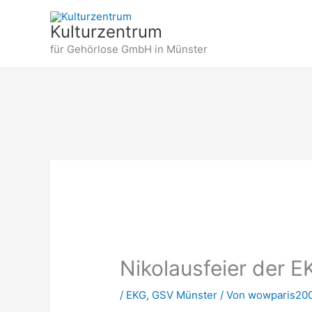
Zum
Inhalt
Kulturzentrum
springen
für Gehörlose GmbH in Münster
Nikolausfeier der 
/
EKG
,
GSV Münster
/ Von
wowparis20