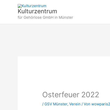
Zum
Inhalt
Kulturzentrum
springen
für Gehörlose GmbH in Münster
Osterfeuer 2022
/
GSV Münster
,
Verein
/ Von
wowparis