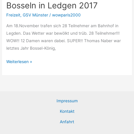
Bosseln in Ledgen 2017
Freizeit
,
GSV Münster
/
wowparis2000
Am 18.November trafen sich 28 Teilnehmer am Bahnhof in
Legden. Das Wetter war bewölkt und trüb. 28 Teilnehmer!!!
WOW!! 12 Damen waren dabei. SUPER!! Thomas Naber war
letztes Jahr Bossel-König,
Bosseln
Weiterlesen »
in
Ledgen
2017
Impressum
Kontakt
Anfahrt