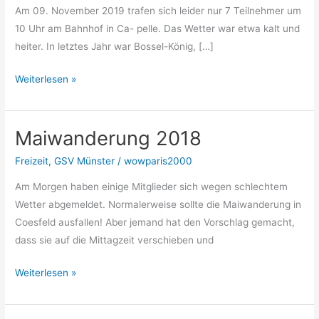
Am 09. November 2019 trafen sich leider nur 7 Teilnehmer um
10 Uhr am Bahnhof in Ca- pelle. Das Wetter war etwa kalt und
heiter. In letztes Jahr war Bossel-König, […]
Bosseln
Weiterlesen »
in
Capelle
Maiwanderung 2018
2019
Freizeit
,
GSV Münster
/
wowparis2000
Am Morgen haben einige Mitglieder sich wegen schlechtem
Wetter abgemeldet. Normalerweise sollte die Maiwanderung in
Coesfeld ausfallen! Aber jemand hat den Vorschlag gemacht,
dass sie auf die Mittagzeit verschieben und
Maiwanderung
Weiterlesen »
2018