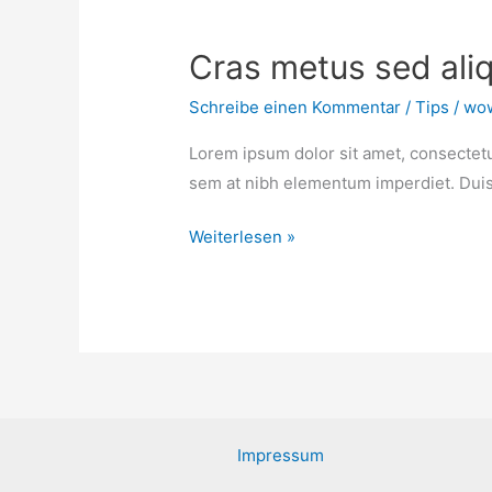
Cras metus sed aliq
Schreibe einen Kommentar
/
Tips
/
wo
Lorem ipsum dolor sit amet, consectetur
sem at nibh elementum imperdiet. Duis 
Cras
Weiterlesen »
metus
sed
aliquet
risus
a
tortor
Impressum