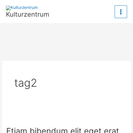
Zum
Inhalt
Kulturzentrum
springen
tag2
Etiam bibendum elit eget erat