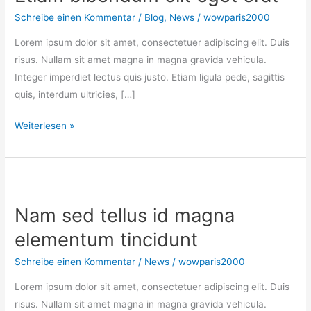
Schreibe einen Kommentar
/
Blog
,
News
/
wowparis2000
Lorem ipsum dolor sit amet, consectetuer adipiscing elit. Duis
risus. Nullam sit amet magna in magna gravida vehicula.
Integer imperdiet lectus quis justo. Etiam ligula pede, sagittis
quis, interdum ultricies, […]
Etiam
Weiterlesen »
bibendum
elit
eget
erat
Nam sed tellus id magna
elementum tincidunt
Schreibe einen Kommentar
/
News
/
wowparis2000
Lorem ipsum dolor sit amet, consectetuer adipiscing elit. Duis
risus. Nullam sit amet magna in magna gravida vehicula.