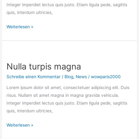
Integer imperdiet lectus quis justo. Etiam ligula pede, sagittis
quis, interdum ultricies,
Nam
Weiterlesen »
sed
tellus
id
magna
Nulla turpis magna
elementum
tincidunt
Schreibe einen Kommentar
/
Blog
,
News
/
wowparis2000
Lorem ipsum dolor sit amet, consectetuer adipiscing elit. Duis
risus. Nullam sit amet magna in magna gravida vehicula.
Integer imperdiet lectus quis justo. Etiam ligula pede, sagittis
quis, interdum ultricies,
Nulla
Weiterlesen »
turpis